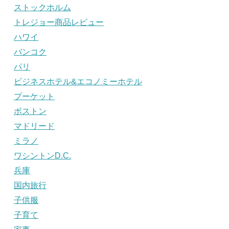
ストックホルム
トレジョー商品レビュー
ハワイ
バンコク
パリ
ビジネスホテル&エコノミーホテル
プーケット
ボストン
マドリード
ミラノ
ワシントンD.C.
兵庫
国内旅行
子供服
子育て