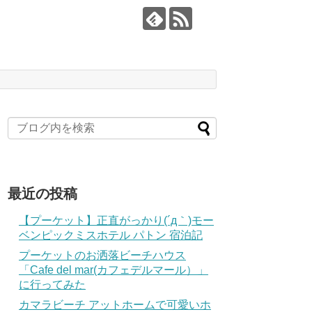
最近の投稿
【プーケット】正直がっかり(´д｀)モー
ベンピックミスホテル パトン 宿泊記
プーケットのお洒落ビーチハウス
「Cafe del mar(カフェデルマール）」
に行ってみた
カマラビーチ アットホームで可愛いホ