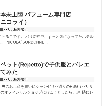
本未上陸 パフューム専門店
Ï（ニコライ）
パリ
,
海外旅行
じわるこです。 パリ滞在中、ずっと気になってたホテル
ICOLAÏ SORBONNE ...
ット(Repetto)で子供服とバレエ
ってみた
パリ
,
海外旅行
、夫のお土産を買いにシャンゼリゼ通りのPSG（パリサ
C)のオフィシャルショップに行こうとしたら、2軒隣にレ