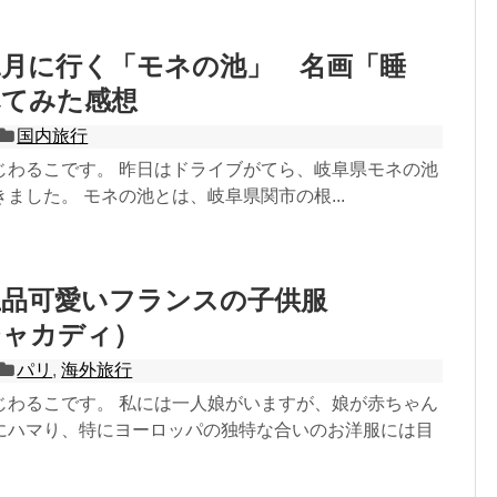
1月に行く「モネの池」 名画「睡
べてみた感想
国内旅行
じわるこです。 昨日はドライブがてら、岐阜県モネの池
ました。 モネの池とは、岐阜県関市の根...
上品可愛いフランスの子供服
（ジャカディ）
パリ
,
海外旅行
じわるこです。 私には一人娘がいますが、娘が赤ちゃん
にハマり、特にヨーロッパの独特な合いのお洋服には目