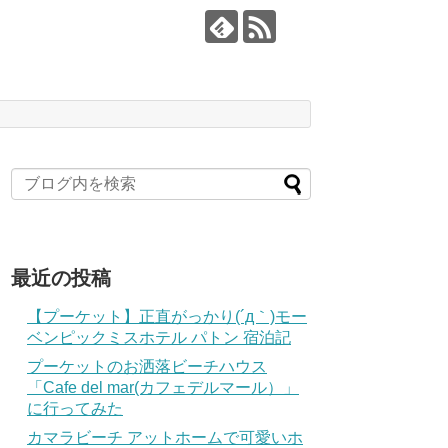
最近の投稿
【プーケット】正直がっかり(´д｀)モー
ベンピックミスホテル パトン 宿泊記
プーケットのお洒落ビーチハウス
「Cafe del mar(カフェデルマール）」
に行ってみた
カマラビーチ アットホームで可愛いホ