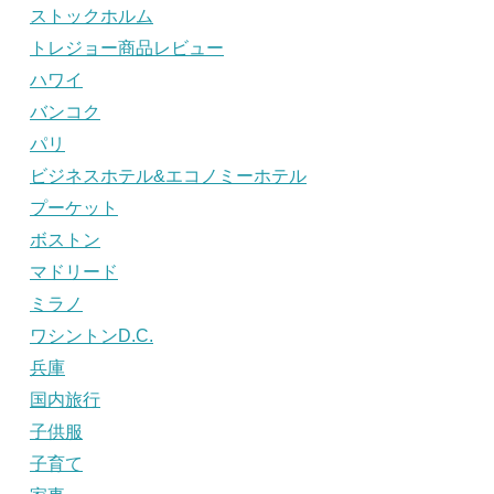
ストックホルム
トレジョー商品レビュー
ハワイ
バンコク
パリ
ビジネスホテル&エコノミーホテル
プーケット
ボストン
マドリード
ミラノ
ワシントンD.C.
兵庫
国内旅行
子供服
子育て